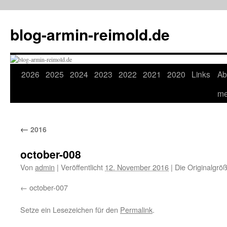
Zum
Inhalt
blog-armin-reimold.de
springen
2026
2025
2024
2023
2022
2021
2020
Links
Ab
m
←
2016
october-008
Von
admin
|
Veröffentlicht
12. November 2016
|
Die Originalgrö
october-007
Setze ein Lesezeichen für den
Permalink
.