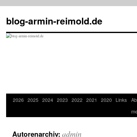
Zum
Inhalt
blog-armin-reimold.de
springen
2026
2025
2024
2023
2022
2021
2020
Links
Ab
m
admin
Autorenarchiv: