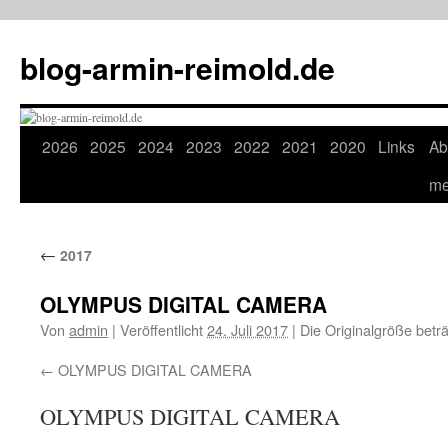
Zum
Inhalt
blog-armin-reimold.de
springen
2026
2025
2024
2023
2022
2021
2020
Links
Ab
m
←
2017
OLYMPUS DIGITAL CAMERA
Von
admin
|
Veröffentlicht
24. Juli 2017
|
Die Originalgröße betr
OLYMPUS DIGITAL CAMERA
OLYMPUS DIGITAL CAMERA