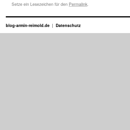
Setze ein Lesezeichen für den
Permalink
.
blog-armin-reimold.de
Datenschutz